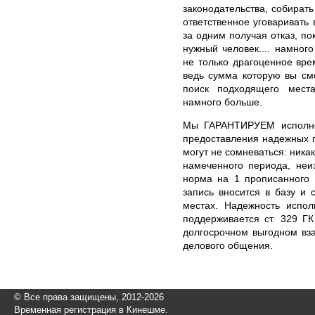
законодательства, собирать
ответственное уговаривать 
за одним получая отказ, по
нужный человек.... намног
не только драгоценное вре
ведь сумма которую вы см
поиск подходящего мест
намного больше.
Мы ГАРАНТИРУЕМ исполне
предоставления надежных г
могут не сомневаться: ника
намеченного периода, неи
норма на 1 прописанного 
запись вносится в базу и
местах. Надежность испол
поддерживается ст. 329 Г
долгосрочном выгодном вз
делового общения.
© Все права защищены, 2012-2026
Временная регистрация в Кинешме.